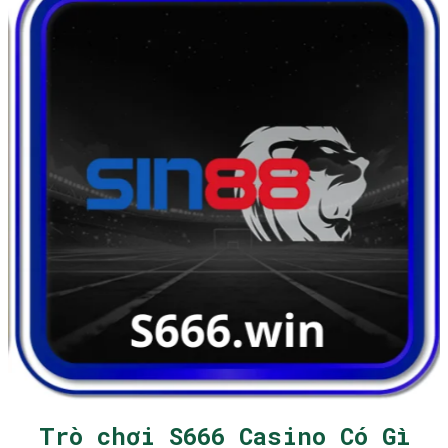
Trò chơi S666 Casino Có Gì