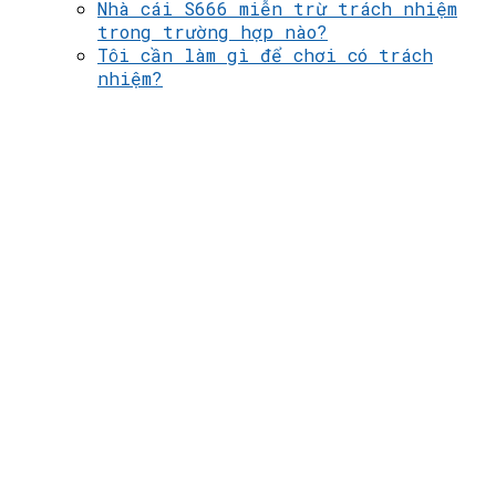
Nhà cái S666 miễn trừ trách nhiệm
trong trường hợp nào?
Tôi cần làm gì để chơi có trách
nhiệm?