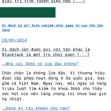
giải trí trực tuyến siêu hấp [...]
Xì dách là gì? Kinh nghiệm chơi game từ cao thủ lão
làng
28/09/2024
Xì dách còn được gọi với tên khác là
Blackjack là một trò chơi quen [...]
Nhà cái S666 có lừa đảo không?
Chắc chắn là không lừa đảo. Vì thương hiệu
được cấp phép hoạt động ở đa quốc gia, bao
gồm cả Việt Nam. Ngày nay, mỗi ngày có hàng
triệu lượt tìm kiếm từ khoá S666 cho thấy
sức hút của nền tảng chúng tôi chưa bao giờ
hạ nhiệt.
Đăng ký tài khoản như nào?