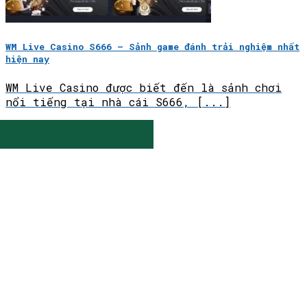
WM Live Casino S666 – Sảnh game đánh trải nghiệm nhất
hiện nay
WM Live Casino được biết đến là sảnh chơi
nổi tiếng tại nhà cái S666, [...]