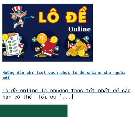
Hướng dẫn chi tiết cách chơi lô đề online cho người
mới
Lô đề online là phương thức tốt nhất để các
bạn có thể tối ưu [...]