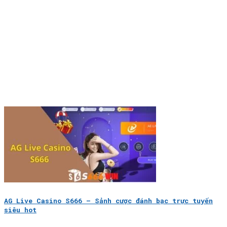
AG Live Casino S666 – Sảnh cược đánh bạc trực tuyến
siêu hot