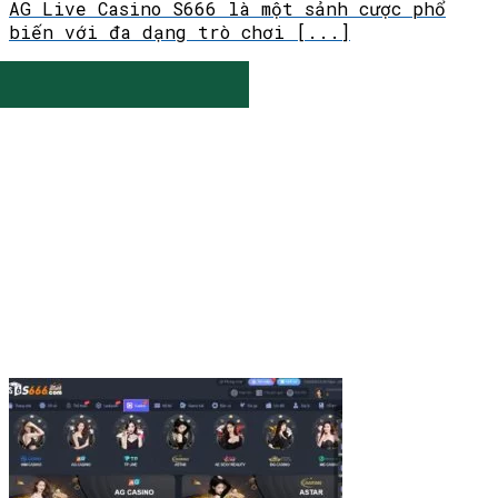
AG Live Casino S666 là một sảnh cược phổ
biến với đa dạng trò chơi [...]