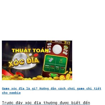
Game xóc đĩa là gì? Hướng dẫn cách chơi game chi tiết
cho newbie
Trước đây xóc đĩa thường được biết đến