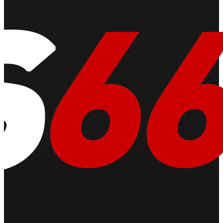
siêu
trải
hot
nghiệm
nhất
hiện
nay