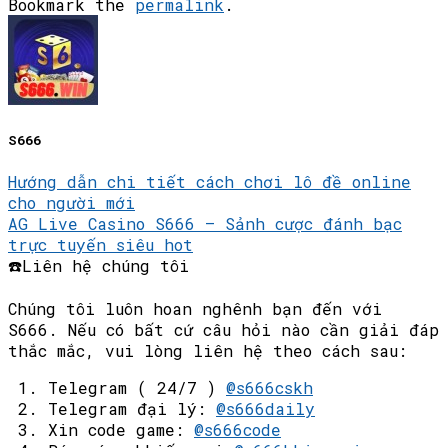
Bookmark the
permalink
.
S666
Hướng dẫn chi tiết cách chơi lô đề online
cho người mới
AG Live Casino S666 – Sảnh cược đánh bạc
trực tuyến siêu hot
☎️Liên hệ chúng tôi
Chúng tôi luôn hoan nghênh bạn đến với
S666. Nếu có bất cứ câu hỏi nào cần giải đáp
thắc mắc, vui lòng liên hệ theo cách sau:
Telegram ( 24/7 )
@s666cskh
Telegram đại lý:
@s666daily
Xin code game:
@s666code