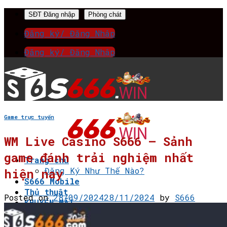
Skip
SĐT Đăng nhập
Phòng chát
to
Đăng ký/ Đăng Nhập
content
Đăng ký/ Đăng Nhập
Game trực tuyến
WM Live Casino S666 – Sảnh
game đánh trải nghiệm nhất
Trang chủ
Đăng Ký Như Thế Nào?
hiện nay
S666 Mobile
Thủ thuật
Posted on
28/09/2024
28/11/2024
by
S666
KHUYẾN MÃI
Game trực tuyến
Hỗ trợ