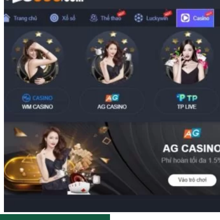
S666 là gì?
Cách thức liên hệ nhà cái S666 như
thế nào?
Câu hỏi mà hội viên thường hay hỏi?
Chính sách bảo mật của S666 là gì?
Nhà cái S666 miễn trừ trách nhiệm
trong trường hợp nào?
Tôi cần làm gì để chơi có trách
nhiệm?
Menu