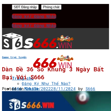
Skip
SĐT Đăng nhập
Phòng chát
to
Đăng ký/ Đăng Nhập
content
Đăng ký/ Đăng Nhập
Game trực tuyến
Dàn Đề 36 Số Khung 3 Ngày Bất
Bại Với S666
Trang chủ
Đăng Ký Như Thế Nào?
Posted on
26/06/2022
28/11/2024
by
S666
S666 Mobile
Thủ thuật
KHUYẾN MÃI
Game trực tuyến
Hỗ trợ