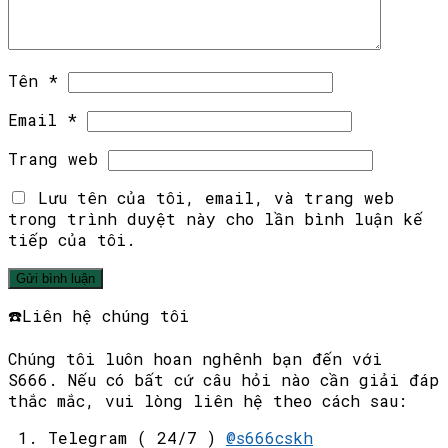
Tên
*
Email
*
Trang web
Lưu tên của tôi, email, và trang web
trong trình duyệt này cho lần bình luận kế
tiếp của tôi.
☎️Liên hệ chúng tôi
Chúng tôi luôn hoan nghênh bạn đến với
S666. Nếu có bất cứ câu hỏi nào cần giải đáp
thắc mắc, vui lòng liên hệ theo cách sau:
Telegram ( 24/7 )
@s666cskh