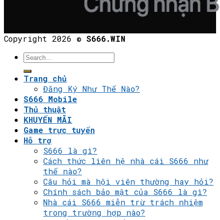
Copyright 2026 ©
S666.WIN
Trang chủ
Đăng Ký Như Thế Nào?
S666 Mobile
Thủ thuật
KHUYẾN MÃI
Game trực tuyến
Hỗ trợ
S666 là gì?
Cách thức liên hệ nhà cái S666 như
thế nào?
Câu hỏi mà hội viên thường hay hỏi?
Chính sách bảo mật của S666 là gì?
Nhà cái S666 miễn trừ trách nhiệm
trong trường hợp nào?