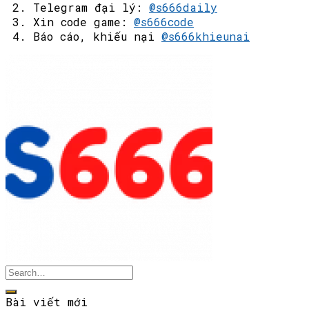
Telegram đại lý:
@s666daily
Xin code game:
@s666code
Báo cáo, khiếu nại
@s666khieunai
Bài viết mới