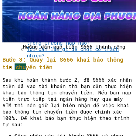
S666 là gì?
Cách thức liên hệ nhà cái S666 như
thế nào?
Câu hỏi mà hội viên thường hay hỏi?
Chính sách bảo mật của S666 là gì?
Nhà cái S666 miễn trừ trách nhiệm
trong trường hợp nào?
Hướng dẫn nạp tiền S666 thành công
Tôi cần làm gì để chơi có trách
nhiệm?
Bước 3: Quay lại S666 khai báo thông
tin chuyển tiền
Menu
Sau khi hoàn thành bước 2, để S666 xác nhận
tiền đã vào tài khoản thì bạn cần thực hiện
khai báo thông tin chuyển tiền. Nếu bạn nạp
tiền trực tiếp tại ngân hàng hay qua máy
ATM thì nên giữ lại biên nhận để việc khai
báo thông tin chuyển tiền được chính xác
100%. Để khai báo bạn thực hiện theo trình
tự sau:
Đăng nhập vào tài khoản S666 và chọn