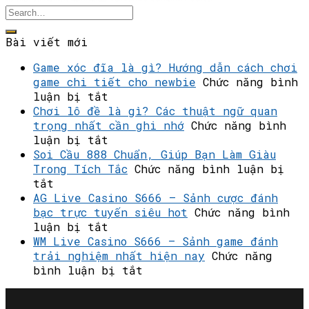
Bài viết mới
Game xóc đĩa là gì? Hướng dẫn cách chơi
game chi tiết cho newbie
Chức năng bình
ở
luận bị tắt
Game
Chơi lô đề là gì? Các thuật ngữ quan
xóc
trọng nhất cần ghi nhớ
Chức năng bình
đĩa
ở
luận bị tắt
là
Chơi
Soi Cầu 888 Chuẩn, Giúp Bạn Làm Giàu
gì?
lô
Trong Tích Tắc
Chức năng bình luận bị
ở
Hướng
đề
tắt
Soi
dẫn
là
AG Live Casino S666 – Sảnh cược đánh
Cầu
cách
gì?
bạc trực tuyến siêu hot
Chức năng bình
888
chơi
Các
ở
luận bị tắt
Chuẩn,
game
thuật
AG
WM Live Casino S666 – Sảnh game đánh
Giúp
chi
ngữ
Live
trải nghiệm nhất hiện nay
Chức năng
Bạn
tiết
quan
Casino
ở
bình luận bị tắt
Làm
cho
trọng
S666
WM
Giàu
newbie
nhất
–
Live