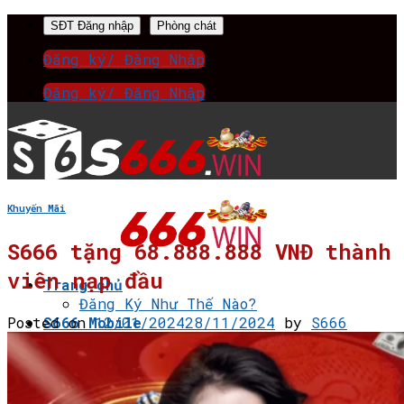
Skip
SĐT Đăng nhập
Phòng chát
to
Đăng ký/ Đăng Nhập
content
Đăng ký/ Đăng Nhập
Khuyến Mãi
S666 tặng 68.888.888 VNĐ thành
viên nạp đầu
Trang chủ
Đăng Ký Như Thế Nào?
Posted on
12/01/2024
28/11/2024
by
S666
S666 Mobile
Thủ thuật
KHUYẾN MÃI
Game trực tuyến
Hỗ trợ