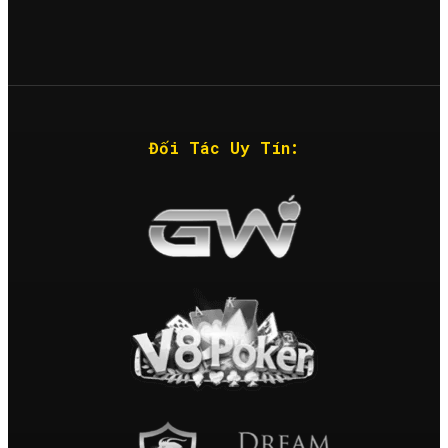
Đối Tác Uy Tín: