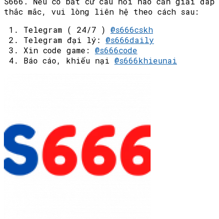
S666. Nếu có bất cứ câu hỏi nào cần giải đáp
thắc mắc, vui lòng liên hệ theo cách sau:
Telegram ( 24/7 )
@s666cskh
Telegram đại lý:
@s666daily
Xin code game:
@s666code
Báo cáo, khiếu nại
@s666khieunai