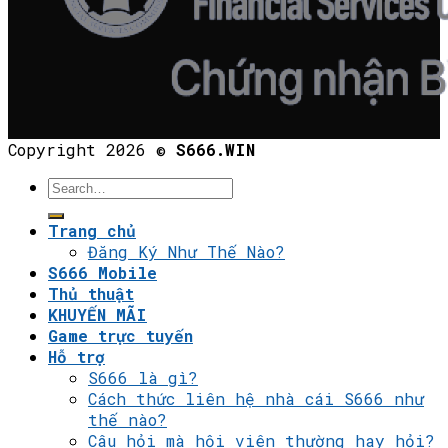
Copyright 2026 ©
S666.WIN
Trang chủ
Đăng Ký Như Thế Nào?
S666 Mobile
Thủ thuật
KHUYẾN MÃI
Game trực tuyến
Hỗ trợ
S666 là gì?
Cách thức liên hệ nhà cái S666 như
thế nào?
Câu hỏi mà hội viên thường hay hỏi?